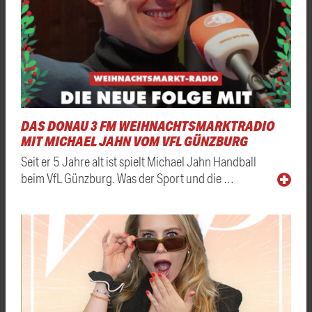
DAS DONAU 3 FM WEIHNACHTSMARKTRADIO
MIT MICHAEL JAHN VOM VFL GÜNZBURG
Seit er 5 Jahre alt ist spielt Michael Jahn Handball
beim VfL Günzburg. Was der Sport und die …