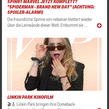
SPINNT MARVEL JETZT KOMPLETT?
"SPIDERMAN - BRAND NEW DAY" (ACHTUNG:
SPOILER-ALARM!)
Die freundliche Spinne von nebenan klettert wieder
über die Leinwände dieser Welt. Entkommt sie …
LINKIN PARK KINOFILM
🎬🎸 Linkin Park bringen ihre Comeback-