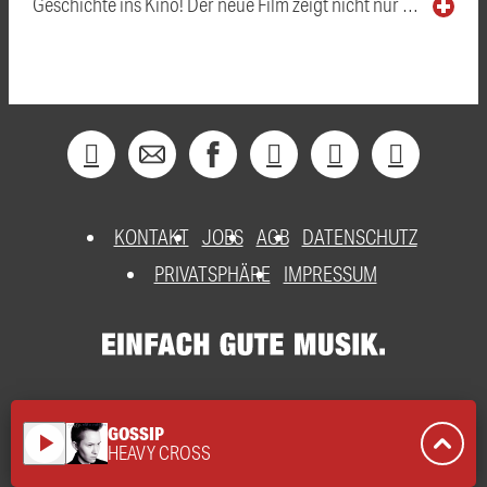
Geschichte ins Kino! Der neue Film zeigt nicht nur …
KONTAKT
JOBS
AGB
DATENSCHUTZ
PRIVATSPHÄRE
IMPRESSUM
GOSSIP
play_arrow
HEAVY CROSS