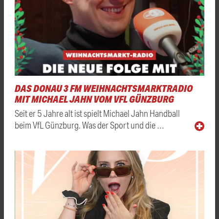
DAS DONAU 3 FM WEIHNACHTSMARKTRADIO
MIT MICHAEL JAHN VOM VFL GÜNZBURG
Seit er 5 Jahre alt ist spielt Michael Jahn Handball
beim VfL Günzburg. Was der Sport und die …