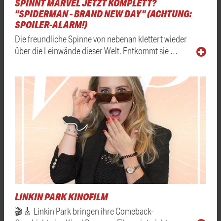
SPINNT MARVEL JETZT KOMPLETT?
"SPIDERMAN - BRAND NEW DAY" (ACHTUNG:
SPOILER-ALARM!)
Die freundliche Spinne von nebenan klettert wieder
über die Leinwände dieser Welt. Entkommt sie …
LINKIN PARK KINOFILM
🎬🎸 Linkin Park bringen ihre Comeback-