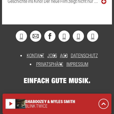
Geschichte ins Kino! Der neue Film zeigt nicht nur …
KONTAKT
JOBS
AGB
DATENSCHUTZ
PRIVATSPHÄRE
IMPRESSUM
SHABOOZEY & MYLES SMITH
play_arrow
BLINK TWICE