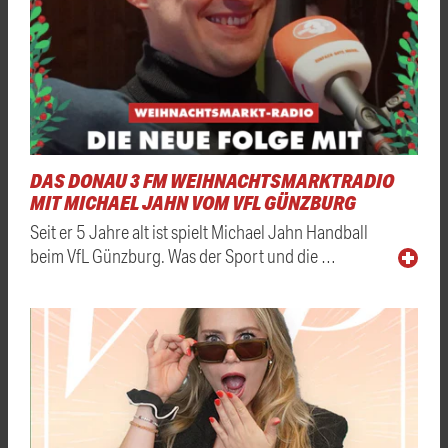
DAS DONAU 3 FM WEIHNACHTSMARKTRADIO
MIT MICHAEL JAHN VOM VFL GÜNZBURG
Seit er 5 Jahre alt ist spielt Michael Jahn Handball
beim VfL Günzburg. Was der Sport und die …