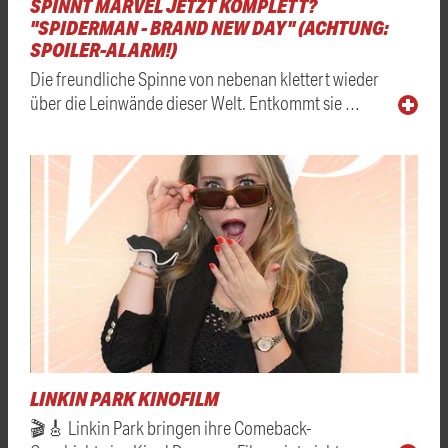
SPINNT MARVEL JETZT KOMPLETT?
"SPIDERMAN - BRAND NEW DAY" (ACHTUNG:
SPOILER-ALARM!)
Die freundliche Spinne von nebenan klettert wieder
über die Leinwände dieser Welt. Entkommt sie …
LINKIN PARK KINOFILM
🎬🎸 Linkin Park bringen ihre Comeback-