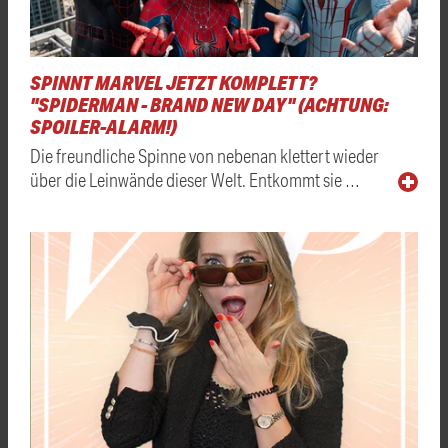
SPINNT MARVEL JETZT KOMPLETT?
"SPIDERMAN - BRAND NEW DAY" (ACHTUNG:
SPOILER-ALARM!)
Die freundliche Spinne von nebenan klettert wieder
über die Leinwände dieser Welt. Entkommt sie …