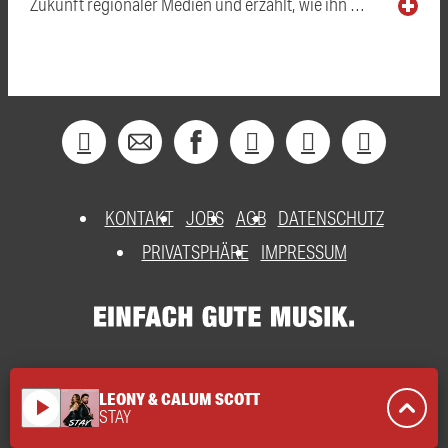
Zukunft regionaler Medien und erzählt, wie ihn …
KONTAKT
JOBS
AGB
DATENSCHUTZ
PRIVATSPHÄRE
IMPRESSUM
LEONY & CALUM SCOTT
play_arrow
STAY