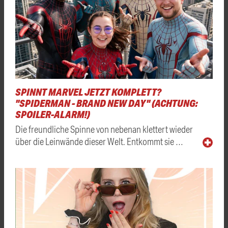
SPINNT MARVEL JETZT KOMPLETT?
"SPIDERMAN - BRAND NEW DAY" (ACHTUNG:
SPOILER-ALARM!)
Die freundliche Spinne von nebenan klettert wieder
über die Leinwände dieser Welt. Entkommt sie …