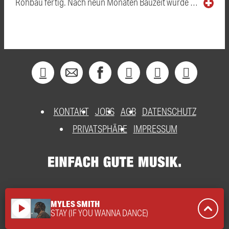
Rohbau fertig. Nach neun Monaten Bauzeit wurde …
KONTAKT
JOBS
AGB
DATENSCHUTZ
PRIVATSPHÄRE
IMPRESSUM
MYLES SMITH
play_arrow
STAY (IF YOU WANNA DANCE)