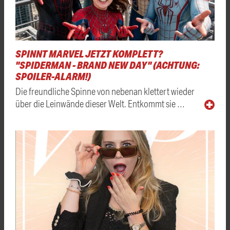
SPINNT MARVEL JETZT KOMPLETT?
"SPIDERMAN - BRAND NEW DAY" (ACHTUNG:
SPOILER-ALARM!)
Die freundliche Spinne von nebenan klettert wieder
über die Leinwände dieser Welt. Entkommt sie …