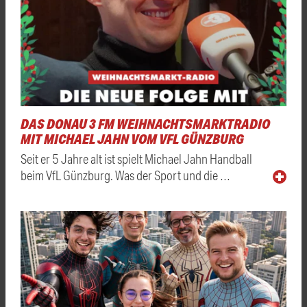
DAS DONAU 3 FM WEIHNACHTSMARKTRADIO
MIT MICHAEL JAHN VOM VFL GÜNZBURG
Seit er 5 Jahre alt ist spielt Michael Jahn Handball
beim VfL Günzburg. Was der Sport und die …