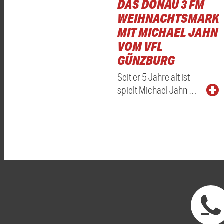
DAS DONAU 3 FM
WEIHNACHTSMARKT
MIT MICHAEL JAHN
VOM VFL
GÜNZBURG
Seit er 5 Jahre alt ist
spielt Michael Jahn …