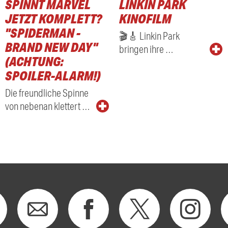
SPINNT MARVEL
LINKIN PARK
RADIO
JETZT KOMPLETT?
KINOFILM
"SPIDERMAN -
🎬🎸 Linkin Park
BRAND NEW DAY"
bringen ihre …
(ACHTUNG:
SPOILER-ALARM!)
Die freundliche Spinne
von nebenan klettert …