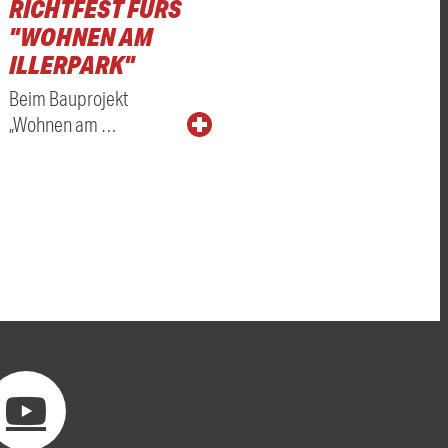
RICHTFEST FÜRS
"WOHNEN AM
ILLERPARK"
Beim Bauprojekt
„Wohnen am …