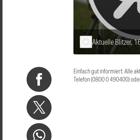
Aktuelle Blitzer, 
play_arrow
Einfach gut informiert: Alle 
Telefon (0800 0 490400) ode