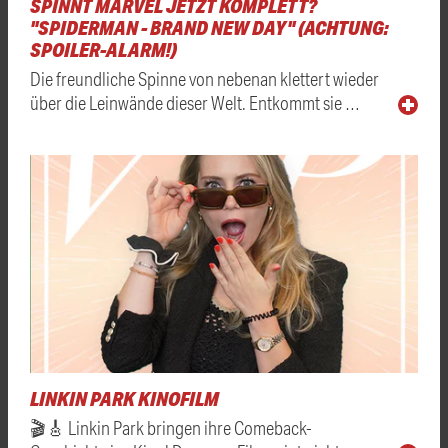
SPINNT MARVEL JETZT KOMPLETT?
"SPIDERMAN - BRAND NEW DAY" (ACHTUNG:
SPOILER-ALARM!)
Die freundliche Spinne von nebenan klettert wieder
über die Leinwände dieser Welt. Entkommt sie …
LINKIN PARK KINOFILM
🎬🎸 Linkin Park bringen ihre Comeback-