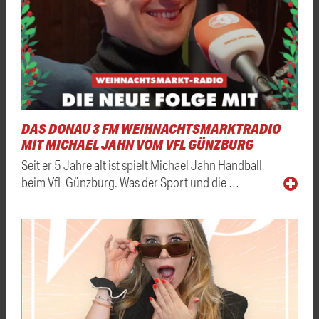
DAS DONAU 3 FM WEIHNACHTSMARKTRADIO
MIT MICHAEL JAHN VOM VFL GÜNZBURG
Seit er 5 Jahre alt ist spielt Michael Jahn Handball
beim VfL Günzburg. Was der Sport und die …