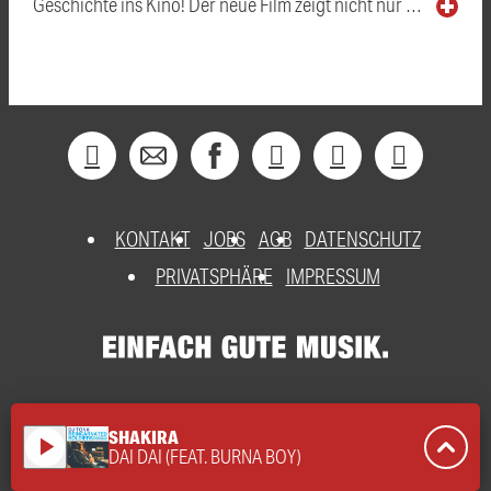
Geschichte ins Kino! Der neue Film zeigt nicht nur …
KONTAKT
JOBS
AGB
DATENSCHUTZ
PRIVATSPHÄRE
IMPRESSUM
SHAKIRA
play_arrow
DAI DAI (FEAT. BURNA BOY)