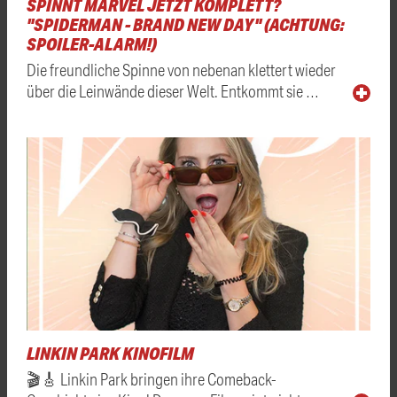
SPINNT MARVEL JETZT KOMPLETT?
"SPIDERMAN - BRAND NEW DAY" (ACHTUNG:
SPOILER-ALARM!)
Die freundliche Spinne von nebenan klettert wieder
über die Leinwände dieser Welt. Entkommt sie …
LINKIN PARK KINOFILM
🎬🎸 Linkin Park bringen ihre Comeback-