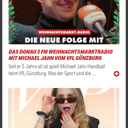
DAS DONAU 3 FM WEIHNACHTSMARKTRADIO
MIT MICHAEL JAHN VOM VFL GÜNZBURG
Seit er 5 Jahre alt ist spielt Michael Jahn Handball
beim VfL Günzburg. Was der Sport und die …