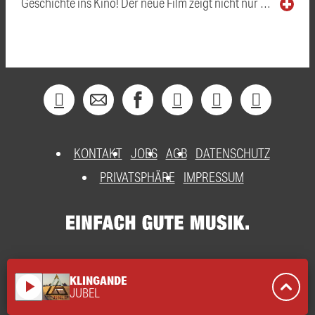
Geschichte ins Kino! Der neue Film zeigt nicht nur …
KONTAKT
JOBS
AGB
DATENSCHUTZ
PRIVATSPHÄRE
IMPRESSUM
KLINGANDE
play_arrow
JUBEL