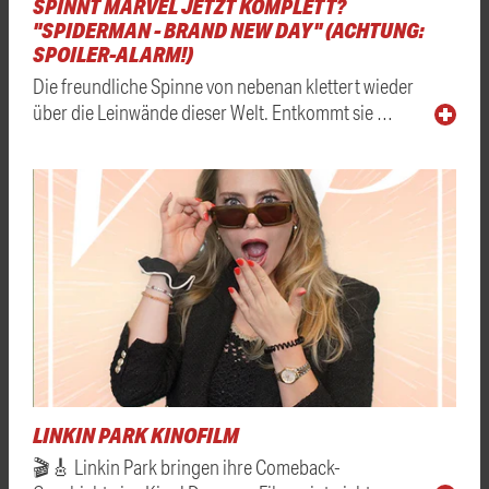
SPINNT MARVEL JETZT KOMPLETT?
"SPIDERMAN - BRAND NEW DAY" (ACHTUNG:
SPOILER-ALARM!)
Die freundliche Spinne von nebenan klettert wieder
über die Leinwände dieser Welt. Entkommt sie …
LINKIN PARK KINOFILM
🎬🎸 Linkin Park bringen ihre Comeback-