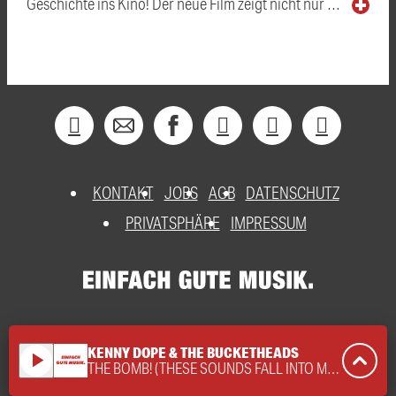
Geschichte ins Kino! Der neue Film zeigt nicht nur …
KONTAKT
JOBS
AGB
DATENSCHUTZ
PRIVATSPHÄRE
IMPRESSUM
KENNY DOPE & THE BUCKETHEADS
play_arrow
THE BOMB! (THESE SOUNDS FALL INTO MY MIND)