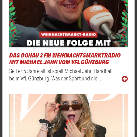
DAS DONAU 3 FM WEIHNACHTSMARKTRADIO
MIT MICHAEL JAHN VOM VFL GÜNZBURG
Seit er 5 Jahre alt ist spielt Michael Jahn Handball
beim VfL Günzburg. Was der Sport und die …