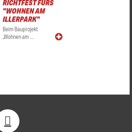
RICHTFEST FÜRS
"WOHNEN AM
ILLERPARK"
Beim Bauprojekt
„Wohnen am …