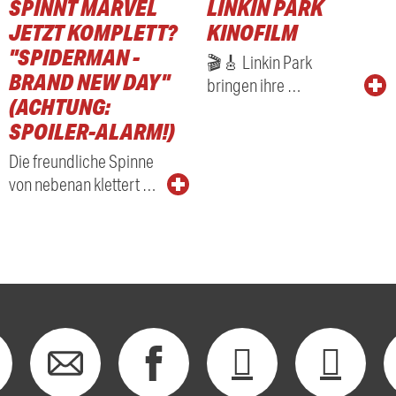
SPINNT MARVEL
LINKIN PARK
RADIO
JETZT KOMPLETT?
KINOFILM
"SPIDERMAN -
🎬🎸 Linkin Park
BRAND NEW DAY"
bringen ihre …
(ACHTUNG:
SPOILER-ALARM!)
Die freundliche Spinne
von nebenan klettert …