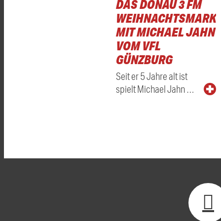
DAS DONAU 3 FM
WEIHNACHTSMARKT
MIT MICHAEL JAHN
VOM VFL
GÜNZBURG
Seit er 5 Jahre alt ist
spielt Michael Jahn …