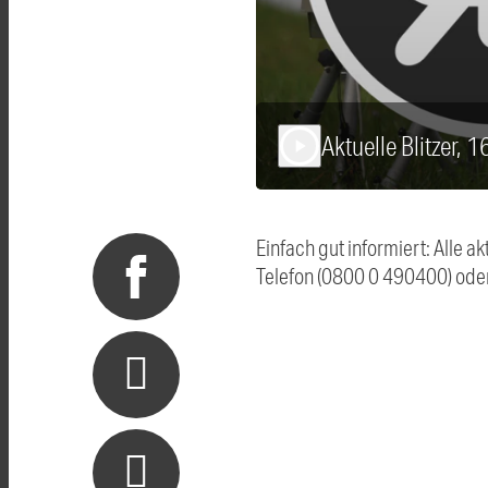
Aktuelle Blitzer, 
play_arrow
Einfach gut informiert: Alle 
Telefon (0800 0 490400) ode