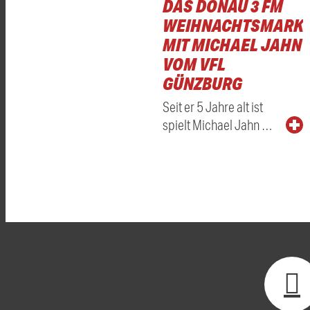
DAS DONAU 3 FM
WEIHNACHTSMARKT
MIT MICHAEL JAHN
VOM VFL
GÜNZBURG
Seit er 5 Jahre alt ist
spielt Michael Jahn …