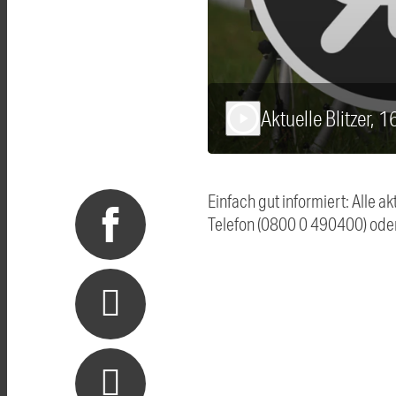
Aktuelle Blitzer, 
play_arrow
Einfach gut informiert: Alle 
Telefon (0800 0 490400) ode