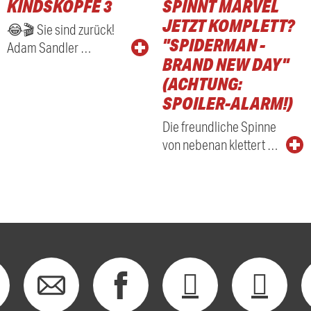
KINDSKÖPFE 3
SPINNT MARVEL
RADIO
JETZT KOMPLETT?
😂🎬 Sie sind zurück!
"SPIDERMAN -
Adam Sandler …
BRAND NEW DAY"
(ACHTUNG:
SPOILER-ALARM!)
Die freundliche Spinne
von nebenan klettert …