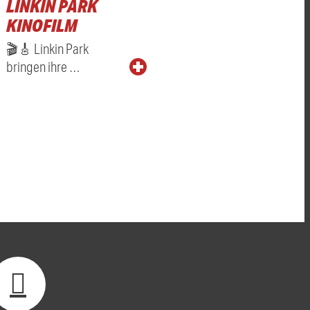
LINKIN PARK
KINOFILM
🎬🎸 Linkin Park
bringen ihre …