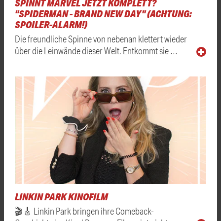
SPINNT MARVEL JETZT KOMPLETT?
"SPIDERMAN - BRAND NEW DAY" (ACHTUNG:
SPOILER-ALARM!)
Die freundliche Spinne von nebenan klettert wieder
über die Leinwände dieser Welt. Entkommt sie …
LINKIN PARK KINOFILM
🎬🎸 Linkin Park bringen ihre Comeback-