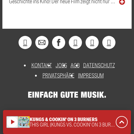
Geschichte ins Kino! Der neue Film zeigt nicht nur …
KONTAKT
JOBS
AGB
DATENSCHUTZ
PRIVATSPHÄRE
IMPRESSUM
KUNGS & COOKIN' ON 3 BURNERS
play_arrow
THIS GIRL (KUNGS VS. COOKIN' ON 3 BURNERS)