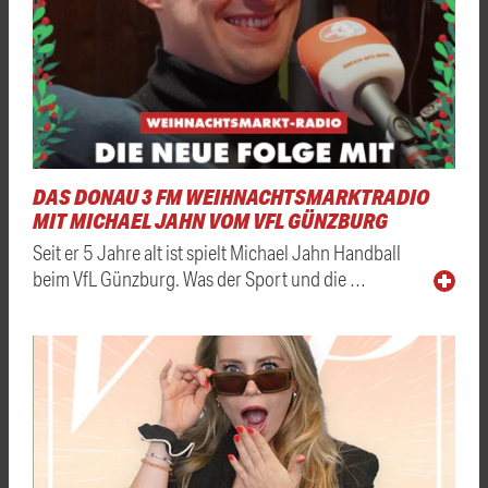
DAS DONAU 3 FM WEIHNACHTSMARKTRADIO
MIT MICHAEL JAHN VOM VFL GÜNZBURG
Seit er 5 Jahre alt ist spielt Michael Jahn Handball
beim VfL Günzburg. Was der Sport und die …