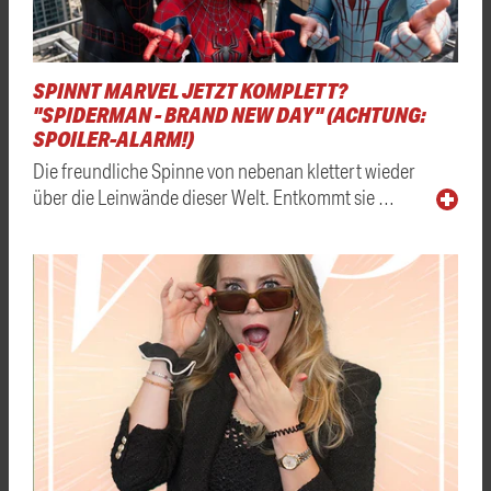
SPINNT MARVEL JETZT KOMPLETT?
"SPIDERMAN - BRAND NEW DAY" (ACHTUNG:
SPOILER-ALARM!)
Die freundliche Spinne von nebenan klettert wieder
über die Leinwände dieser Welt. Entkommt sie …