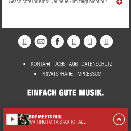
Geschichte ins Kino! Der neue Film zeigt nicht nur …
KONTAKT
JOBS
AGB
DATENSCHUTZ
PRIVATSPHÄRE
IMPRESSUM
BOY MEETS GIRL
play_arrow
WAITING FOR A STAR TO FALL