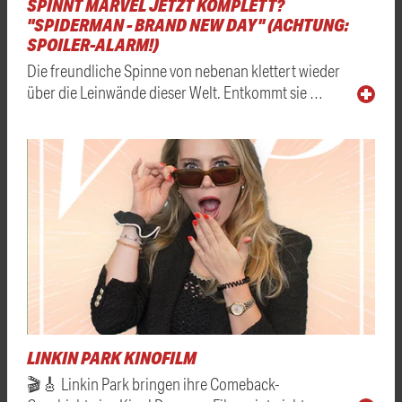
SPINNT MARVEL JETZT KOMPLETT?
"SPIDERMAN - BRAND NEW DAY" (ACHTUNG:
SPOILER-ALARM!)
Die freundliche Spinne von nebenan klettert wieder
über die Leinwände dieser Welt. Entkommt sie …
LINKIN PARK KINOFILM
🎬🎸 Linkin Park bringen ihre Comeback-