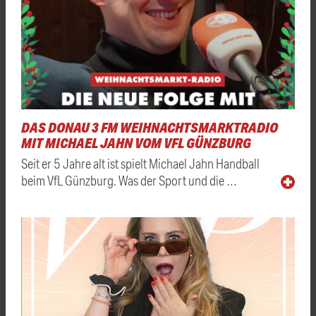
DAS DONAU 3 FM WEIHNACHTSMARKTRADIO
MIT MICHAEL JAHN VOM VFL GÜNZBURG
Seit er 5 Jahre alt ist spielt Michael Jahn Handball
beim VfL Günzburg. Was der Sport und die …