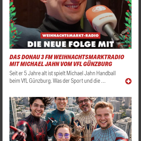
DAS DONAU 3 FM WEIHNACHTSMARKTRADIO
MIT MICHAEL JAHN VOM VFL GÜNZBURG
Seit er 5 Jahre alt ist spielt Michael Jahn Handball
beim VfL Günzburg. Was der Sport und die …