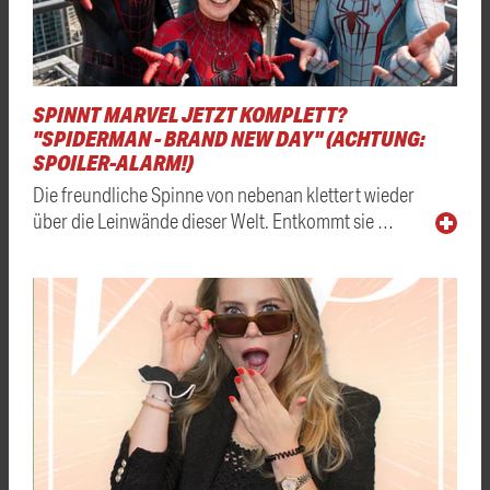
SPINNT MARVEL JETZT KOMPLETT?
"SPIDERMAN - BRAND NEW DAY" (ACHTUNG:
SPOILER-ALARM!)
Die freundliche Spinne von nebenan klettert wieder
über die Leinwände dieser Welt. Entkommt sie …