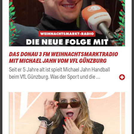
DAS DONAU 3 FM WEIHNACHTSMARKTRADIO
MIT MICHAEL JAHN VOM VFL GÜNZBURG
Seit er 5 Jahre alt ist spielt Michael Jahn Handball
beim VfL Günzburg. Was der Sport und die …