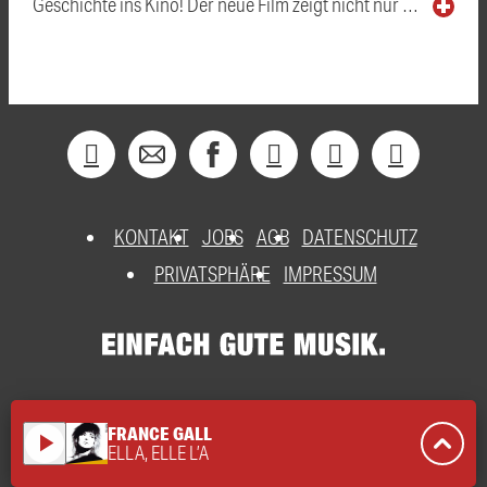
Geschichte ins Kino! Der neue Film zeigt nicht nur …
KONTAKT
JOBS
AGB
DATENSCHUTZ
PRIVATSPHÄRE
IMPRESSUM
FRANCE GALL
play_arrow
ELLA, ELLE L’A