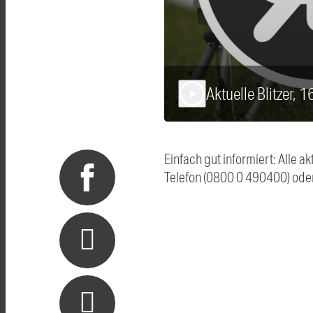
Aktuelle Blitzer, 
play_arrow
Einfach gut informiert: Alle 
Telefon (0800 0 490400) ode