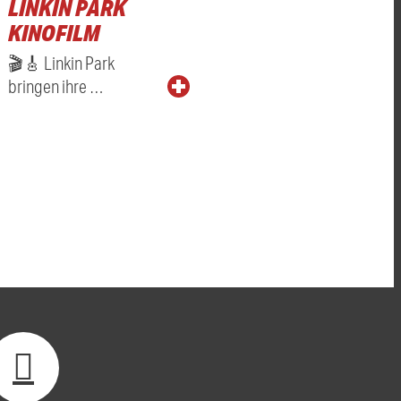
LINKIN PARK
KINOFILM
🎬🎸 Linkin Park
bringen ihre …