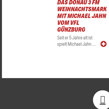
DAS DONAU 3 FM
WEIHNACHTSMARKT
MIT MICHAEL JAHN
VOM VFL
GÜNZBURG
Seit er 5 Jahre alt ist
spielt Michael Jahn …