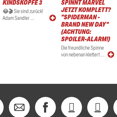
KINDSKÖPFE 3
SPINNT MARVEL
RADIO
JETZT KOMPLETT?
😂🎬 Sie sind zurück!
"SPIDERMAN -
Adam Sandler …
BRAND NEW DAY"
(ACHTUNG:
SPOILER-ALARM!)
Die freundliche Spinne
von nebenan klettert …