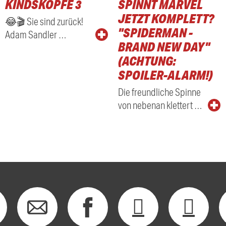
KINDSKÖPFE 3
SPINNT MARVEL
RADIO
JETZT KOMPLETT?
😂🎬 Sie sind zurück!
"SPIDERMAN -
Adam Sandler …
BRAND NEW DAY"
(ACHTUNG:
SPOILER-ALARM!)
Die freundliche Spinne
von nebenan klettert …