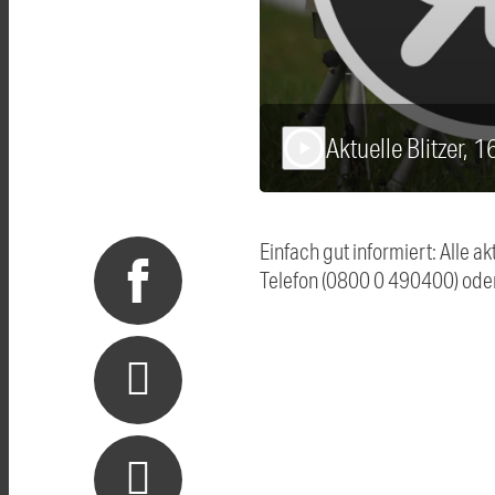
Aktuelle Blitzer, 
play_arrow
Einfach gut informiert: Alle 
Telefon (0800 0 490400) ode