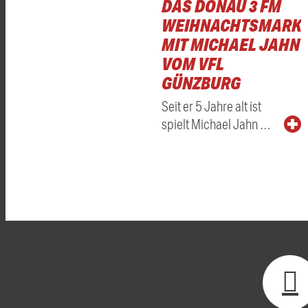
DAS DONAU 3 FM
WEIHNACHTSMARKT
MIT MICHAEL JAHN
VOM VFL
GÜNZBURG
Seit er 5 Jahre alt ist
spielt Michael Jahn …