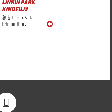
LINKIN PARK
KINOFILM
🎬🎸 Linkin Park
bringen ihre …