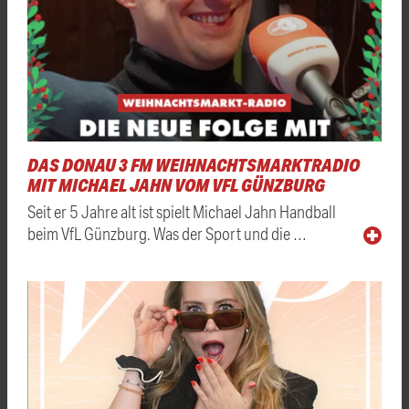
DAS DONAU 3 FM WEIHNACHTSMARKTRADIO
MIT MICHAEL JAHN VOM VFL GÜNZBURG
Seit er 5 Jahre alt ist spielt Michael Jahn Handball
beim VfL Günzburg. Was der Sport und die …