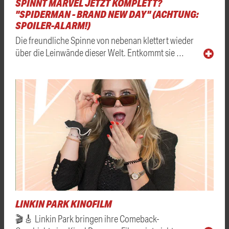
SPINNT MARVEL JETZT KOMPLETT?
"SPIDERMAN - BRAND NEW DAY" (ACHTUNG:
SPOILER-ALARM!)
Die freundliche Spinne von nebenan klettert wieder
über die Leinwände dieser Welt. Entkommt sie …
LINKIN PARK KINOFILM
🎬🎸 Linkin Park bringen ihre Comeback-