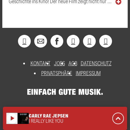
Geschichte ins Kino! Der neue Film zeigt nicht nur …
KONTAKT
JOBS
AGB
DATENSCHUTZ
PRIVATSPHÄRE
IMPRESSUM
CARLY RAE JEPSEN
play_arrow
I REALLY LIKE YOU