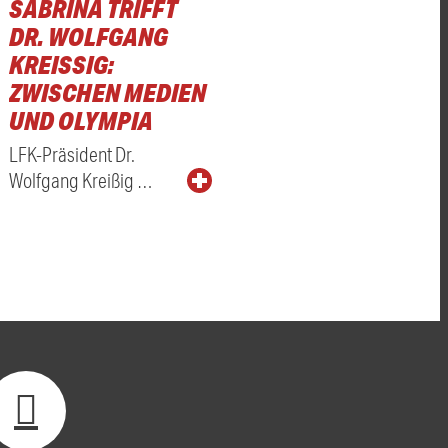
SABRINA TRIFFT
DR. WOLFGANG
KREISSIG: Z
WISCHEN MEDIEN U
ND OLYMPIA
LFK-Präsident Dr.
Wolfgang Kreißig …