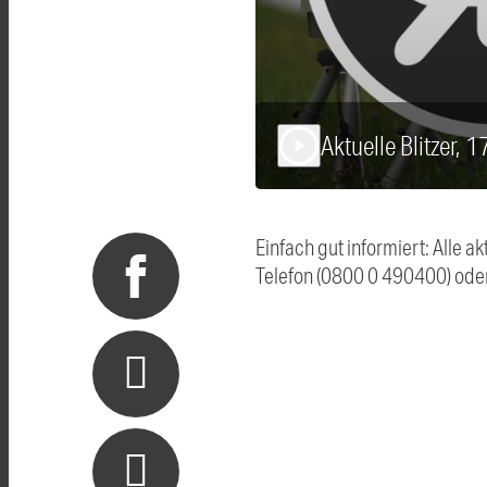
Aktuelle Blitzer, 
play_arrow
Einfach gut informiert: Alle 
Telefon (0800 0 490400) ode