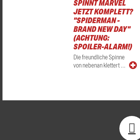
SPINNT MARVEL
JETZT KOMPLETT?
"SPIDERMAN -
BRAND NEW DAY"
(ACHTUNG:
SPOILER-ALARM!)
Die freundliche Spinne
von nebenan klettert …