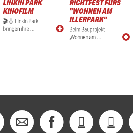
LINKIN PARK
RICHTFEST FÜRS
KINOFILM
"WOHNEN AM
ILLERPARK"
🎬🎸 Linkin Park
bringen ihre …
Beim Bauprojekt
„Wohnen am …