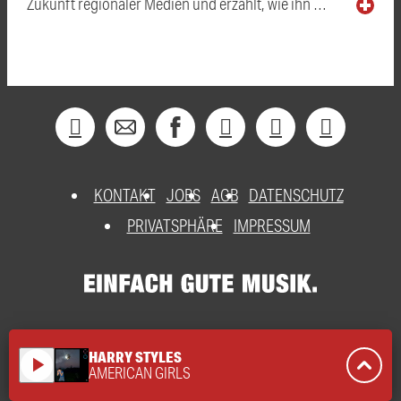
Zukunft regionaler Medien und erzählt, wie ihn …
KONTAKT
JOBS
AGB
DATENSCHUTZ
PRIVATSPHÄRE
IMPRESSUM
HARRY STYLES
play_arrow
AMERICAN GIRLS