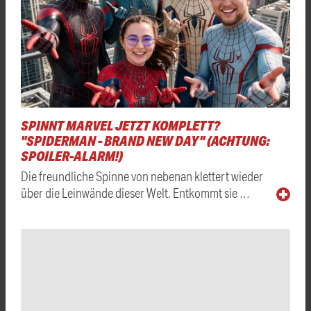
SPINNT MARVEL JETZT KOMPLETT?
"SPIDERMAN - BRAND NEW DAY" (ACHTUNG:
SPOILER-ALARM!)
Die freundliche Spinne von nebenan klettert wieder
über die Leinwände dieser Welt. Entkommt sie …