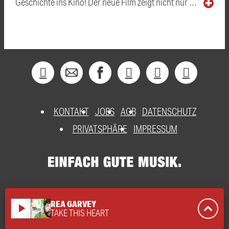
Geschichte ins Kino! Der neue Film zeigt nicht nur …
KONTAKT
JOBS
AGB
DATENSCHUTZ
PRIVATSPHÄRE
IMPRESSUM
REA GARVEY
play_arrow
TAKE THIS HEART