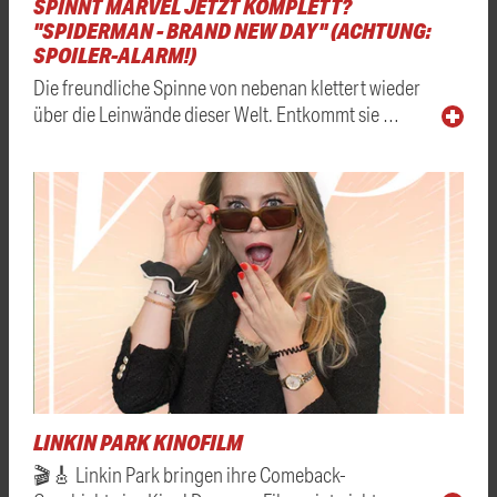
SPINNT MARVEL JETZT KOMPLETT?
"SPIDERMAN - BRAND NEW DAY" (ACHTUNG:
SPOILER-ALARM!)
Die freundliche Spinne von nebenan klettert wieder
über die Leinwände dieser Welt. Entkommt sie …
LINKIN PARK KINOFILM
🎬🎸 Linkin Park bringen ihre Comeback-