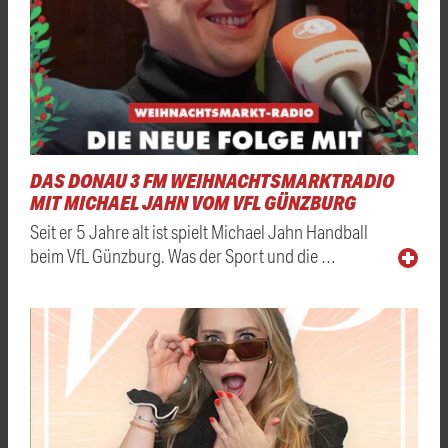
DAS DONAU 3 FM WEIHNACHTSMARKTRADIO
MIT MICHAEL JAHN VOM VFL GÜNZBURG
Seit er 5 Jahre alt ist spielt Michael Jahn Handball
beim VfL Günzburg. Was der Sport und die …