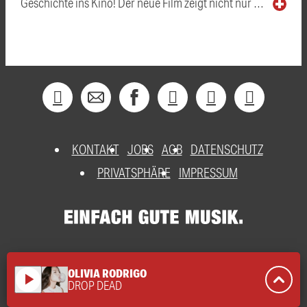
Geschichte ins Kino! Der neue Film zeigt nicht nur …
KONTAKT
JOBS
AGB
DATENSCHUTZ
PRIVATSPHÄRE
IMPRESSUM
OLIVIA RODRIGO
play_arrow
DROP DEAD