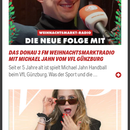
DAS DONAU 3 FM WEIHNACHTSMARKTRADIO
MIT MICHAEL JAHN VOM VFL GÜNZBURG
Seit er 5 Jahre alt ist spielt Michael Jahn Handball
beim VfL Günzburg. Was der Sport und die …