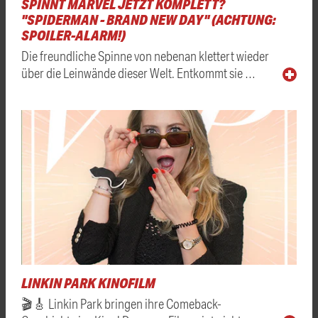
SPINNT MARVEL JETZT KOMPLETT?
"SPIDERMAN - BRAND NEW DAY" (ACHTUNG:
SPOILER-ALARM!)
Die freundliche Spinne von nebenan klettert wieder
über die Leinwände dieser Welt. Entkommt sie …
LINKIN PARK KINOFILM
🎬🎸 Linkin Park bringen ihre Comeback-