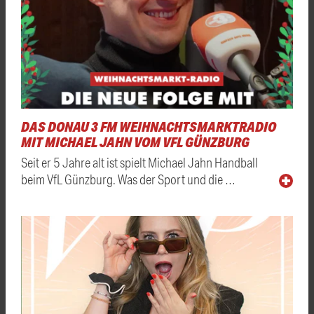
DAS DONAU 3 FM WEIHNACHTSMARKTRADIO
MIT MICHAEL JAHN VOM VFL GÜNZBURG
Seit er 5 Jahre alt ist spielt Michael Jahn Handball
beim VfL Günzburg. Was der Sport und die …