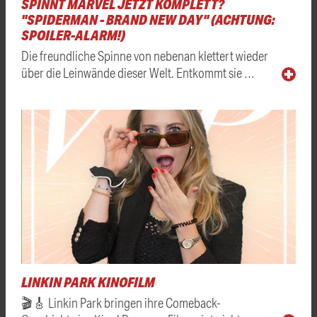
SPINNT MARVEL JETZT KOMPLETT?
"SPIDERMAN - BRAND NEW DAY" (ACHTUNG:
SPOILER-ALARM!)
Die freundliche Spinne von nebenan klettert wieder
über die Leinwände dieser Welt. Entkommt sie …
LINKIN PARK KINOFILM
🎬🎸 Linkin Park bringen ihre Comeback-