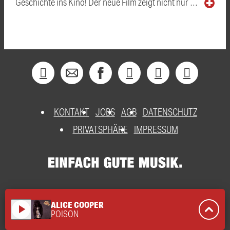
Geschichte ins Kino! Der neue Film zeigt nicht nur …
KONTAKT
JOBS
AGB
DATENSCHUTZ
PRIVATSPHÄRE
IMPRESSUM
ALICE COOPER
play_arrow
POISON