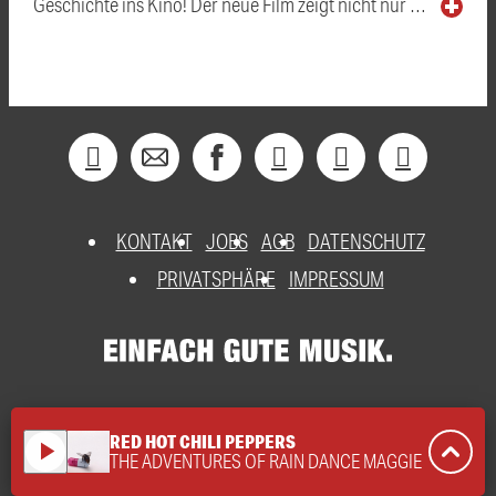
Geschichte ins Kino! Der neue Film zeigt nicht nur …
KONTAKT
JOBS
AGB
DATENSCHUTZ
PRIVATSPHÄRE
IMPRESSUM
RED HOT CHILI PEPPERS
play_arrow
THE ADVENTURES OF RAIN DANCE MAGGIE