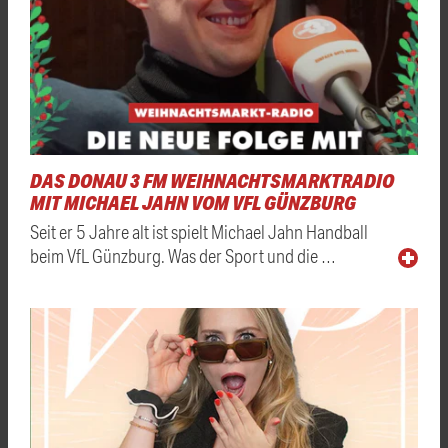
DAS DONAU 3 FM WEIHNACHTSMARKTRADIO
MIT MICHAEL JAHN VOM VFL GÜNZBURG
Seit er 5 Jahre alt ist spielt Michael Jahn Handball
beim VfL Günzburg. Was der Sport und die …