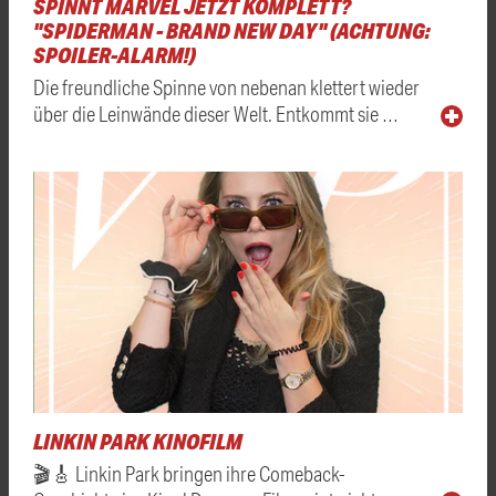
SPINNT MARVEL JETZT KOMPLETT?
"SPIDERMAN - BRAND NEW DAY" (ACHTUNG:
SPOILER-ALARM!)
Die freundliche Spinne von nebenan klettert wieder
über die Leinwände dieser Welt. Entkommt sie …
LINKIN PARK KINOFILM
🎬🎸 Linkin Park bringen ihre Comeback-