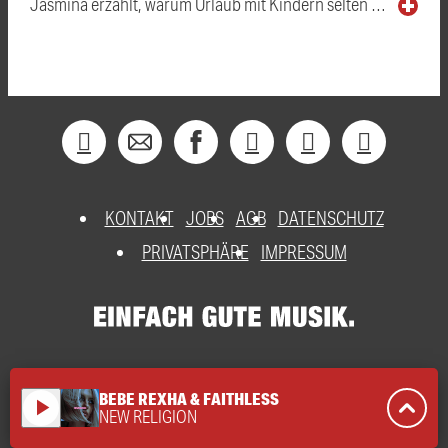
Jasmina erzählt, warum Urlaub mit Kindern selten …
KONTAKT
JOBS
AGB
DATENSCHUTZ
PRIVATSPHÄRE
IMPRESSUM
BEBE REXHA & FAITHLESS
play_arrow
NEW RELIGION