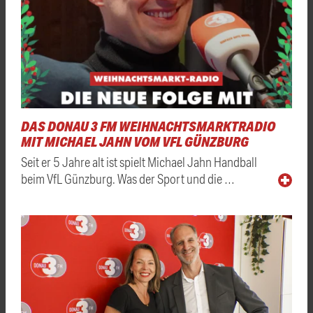
DAS DONAU 3 FM WEIHNACHTSMARKTRADIO
MIT MICHAEL JAHN VOM VFL GÜNZBURG
Seit er 5 Jahre alt ist spielt Michael Jahn Handball
beim VfL Günzburg. Was der Sport und die …