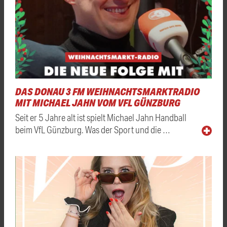
DAS DONAU 3 FM WEIHNACHTSMARKTRADIO
MIT MICHAEL JAHN VOM VFL GÜNZBURG
Seit er 5 Jahre alt ist spielt Michael Jahn Handball
beim VfL Günzburg. Was der Sport und die …