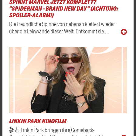
SPINNT MARVEL JETZT KOMPLETT?
"SPIDERMAN - BRAND NEW DAY" (ACHTUNG:
SPOILER-ALARM!)
Die freundliche Spinne von nebenan klettert wieder
über die Leinwände dieser Welt. Entkommt sie …
LINKIN PARK KINOFILM
🎬🎸 Linkin Park bringen ihre Comeback-