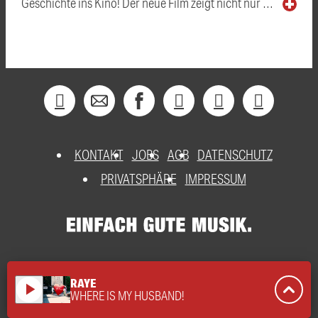
Geschichte ins Kino! Der neue Film zeigt nicht nur …
KONTAKT
JOBS
AGB
DATENSCHUTZ
PRIVATSPHÄRE
IMPRESSUM
RAYE
play_arrow
WHERE IS MY HUSBAND!