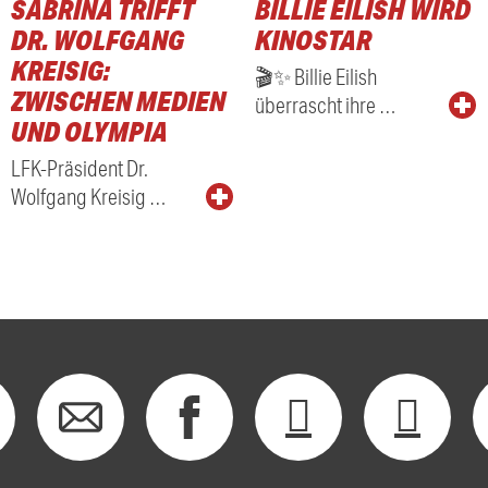
SABRINA TRIFFT
BILLIE EILISH WIRD
RADIO
DR. WOLFGANG
KINOSTAR
KREISIG:
🎬✨ Billie Eilish
ZWISCHEN MEDIEN
überrascht ihre …
UND OLYMPIA
LFK-Präsident Dr.
Wolfgang Kreisig …