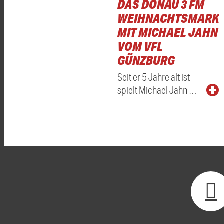
DAS DONAU 3 FM
WEIHNACHTSMARKT
MIT MICHAEL JAHN
VOM VFL
GÜNZBURG
Seit er 5 Jahre alt ist
spielt Michael Jahn …