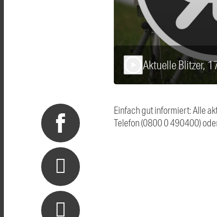
Aktuelle Blitzer, 
play_arrow
Einfach gut informiert: Alle 
Telefon (0800 0 490400) ode