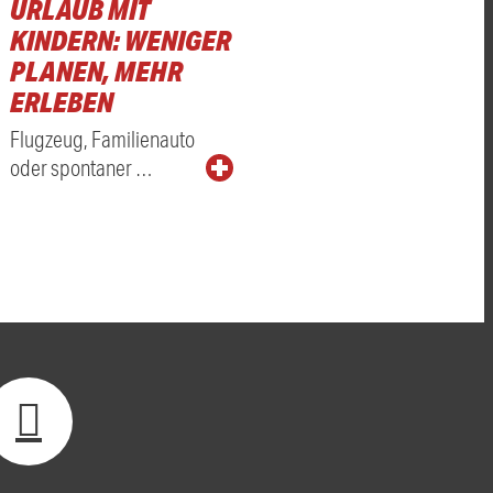
URLAUB MIT
KINDERN: WENIGER
PLANEN, MEHR
ERLEBEN
Flugzeug, Familienauto
oder spontaner …