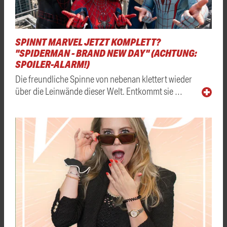
SPINNT MARVEL JETZT KOMPLETT?
"SPIDERMAN - BRAND NEW DAY" (ACHTUNG:
SPOILER-ALARM!)
Die freundliche Spinne von nebenan klettert wieder
über die Leinwände dieser Welt. Entkommt sie …