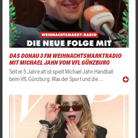
DAS DONAU 3 FM WEIHNACHTSMARKTRADIO
MIT MICHAEL JAHN VOM VFL GÜNZBURG
Seit er 5 Jahre alt ist spielt Michael Jahn Handball
beim VfL Günzburg. Was der Sport und die …