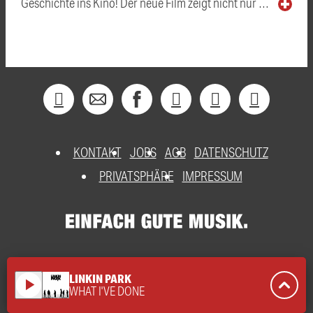
Geschichte ins Kino! Der neue Film zeigt nicht nur …
KONTAKT
JOBS
AGB
DATENSCHUTZ
PRIVATSPHÄRE
IMPRESSUM
LINKIN PARK
play_arrow
WHAT I'VE DONE