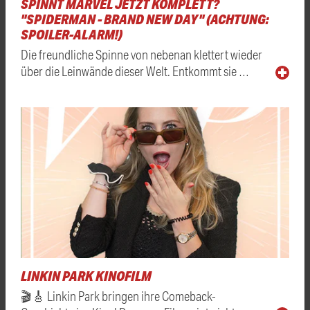
SPINNT MARVEL JETZT KOMPLETT?
"SPIDERMAN - BRAND NEW DAY" (ACHTUNG:
SPOILER-ALARM!)
Die freundliche Spinne von nebenan klettert wieder
über die Leinwände dieser Welt. Entkommt sie …
LINKIN PARK KINOFILM
🎬🎸 Linkin Park bringen ihre Comeback-