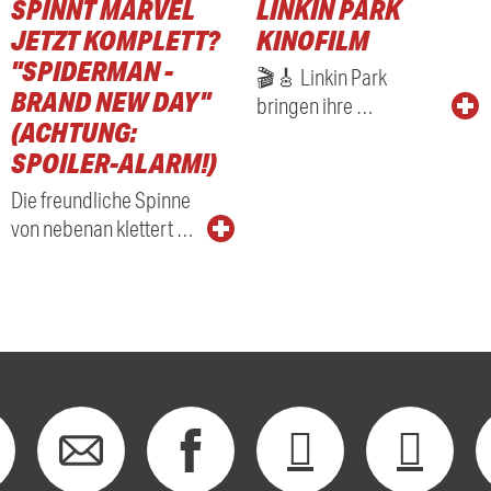
SPINNT MARVEL
LINKIN PARK
RADIO
JETZT KOMPLETT?
KINOFILM
"SPIDERMAN -
🎬🎸 Linkin Park
BRAND NEW DAY"
bringen ihre …
(ACHTUNG:
SPOILER-ALARM!)
Die freundliche Spinne
von nebenan klettert …