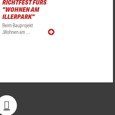
RICHTFEST FÜRS
"WOHNEN AM
ILLERPARK"
Beim Bauprojekt
„Wohnen am …