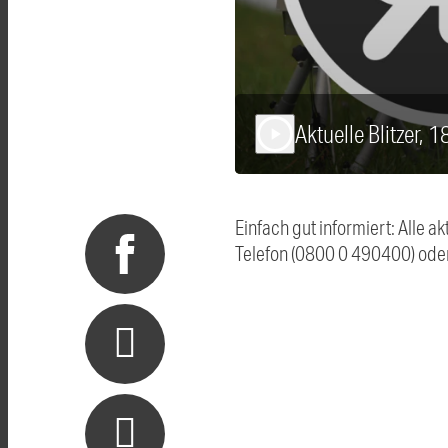
Aktuelle Blitzer, 
play_arrow
Einfach gut informiert: Alle 
Telefon (0800 0 490400) ode