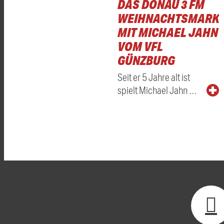
DAS DONAU 3 FM
WEIHNACHTSMARKT
MIT MICHAEL JAHN
VOM VFL
GÜNZBURG
Seit er 5 Jahre alt ist
spielt Michael Jahn …