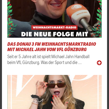
DAS DONAU 3 FM WEIHNACHTSMARKTRADIO
MIT MICHAEL JAHN VOM VFL GÜNZBURG
Seit er 5 Jahre alt ist spielt Michael Jahn Handball
beim VfL Günzburg. Was der Sport und die …