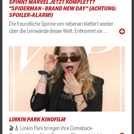
SPINNT MARVEL JETZT KOMPLETT?
"SPIDERMAN - BRAND NEW DAY" (ACHTUNG:
SPOILER-ALARM!)
Die freundliche Spinne von nebenan klettert wieder
über die Leinwände dieser Welt. Entkommt sie …
LINKIN PARK KINOFILM
🎬🎸 Linkin Park bringen ihre Comeback-