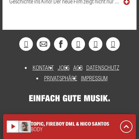
Geschichte ins Kino! Der neue Film zeigt nicht nur …
KONTAKT
JOBS
AGB
DATENSCHUTZ
PRIVATSPHÄRE
IMPRESSUM
TOPIC, FIREBOY DML & NICO SANTOS
play_arrow
BODY