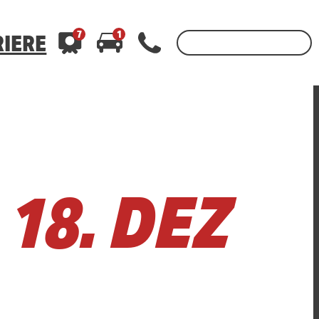
7
1
IERE
3
400
400
WhatsApp 01520 242 3333
WhatsApp 01520 242 3333
oder per
oder per
18. DEZ