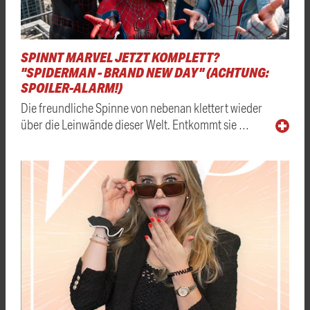
SPINNT MARVEL JETZT KOMPLETT?
"SPIDERMAN - BRAND NEW DAY" (ACHTUNG:
SPOILER-ALARM!)
Die freundliche Spinne von nebenan klettert wieder
über die Leinwände dieser Welt. Entkommt sie …