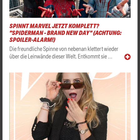
SPINNT MARVEL JETZT KOMPLETT?
"SPIDERMAN - BRAND NEW DAY" (ACHTUNG:
SPOILER-ALARM!)
Die freundliche Spinne von nebenan klettert wieder
über die Leinwände dieser Welt. Entkommt sie …