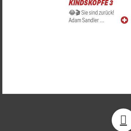
KINDSKÖPFE 3
😂🎬 Sie sind zurück!
Adam Sandler …