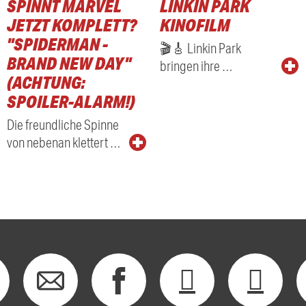
SPINNT MARVEL
LINKIN PARK
JETZT KOMPLETT?
KINOFILM
"SPIDERMAN -
🎬🎸 Linkin Park
BRAND NEW DAY"
bringen ihre …
(ACHTUNG:
SPOILER-ALARM!)
Die freundliche Spinne
von nebenan klettert …