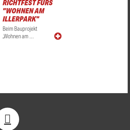
RICHTFEST FÜRS
"WOHNEN AM
ILLERPARK"
Beim Bauprojekt
„Wohnen am …