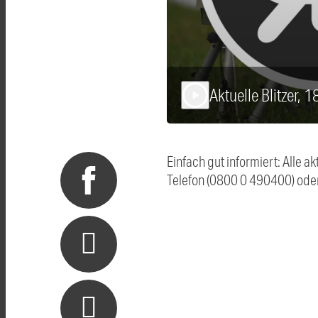
Aktuelle Blitzer, 
play_arrow
Einfach gut informiert: Alle 
Telefon (0800 0 490400) ode