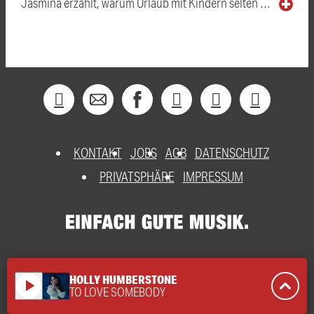
Jasmina erzählt, warum Urlaub mit Kindern selten …
KONTAKT
JOBS
AGB
DATENSCHUTZ
PRIVATSPHÄRE
IMPRESSUM
HOLLY HUMBERSTONE
play_arrow
TO LOVE SOMEBODY