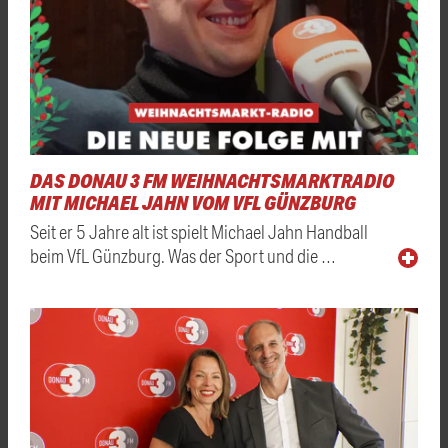
DAS DONAU 3 FM WEIHNACHTSMARKTRADIO
MIT MICHAEL JAHN VOM VFL GÜNZBURG
Seit er 5 Jahre alt ist spielt Michael Jahn Handball
beim VfL Günzburg. Was der Sport und die …