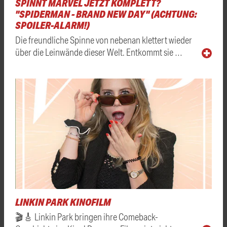
SPINNT MARVEL JETZT KOMPLETT?
"SPIDERMAN - BRAND NEW DAY" (ACHTUNG:
SPOILER-ALARM!)
Die freundliche Spinne von nebenan klettert wieder
über die Leinwände dieser Welt. Entkommt sie …
LINKIN PARK KINOFILM
🎬🎸 Linkin Park bringen ihre Comeback-