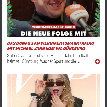
DAS DONAU 3 FM WEIHNACHTSMARKTRADIO
MIT MICHAEL JAHN VOM VFL GÜNZBURG
Seit er 5 Jahre alt ist spielt Michael Jahn Handball
beim VfL Günzburg. Was der Sport und die …