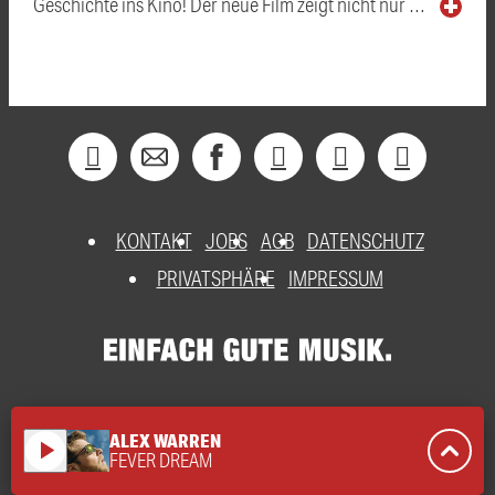
Geschichte ins Kino! Der neue Film zeigt nicht nur …
KONTAKT
JOBS
AGB
DATENSCHUTZ
PRIVATSPHÄRE
IMPRESSUM
ALEX WARREN
play_arrow
FEVER DREAM