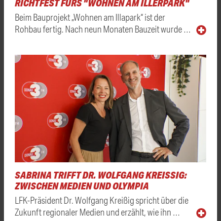
RICHTFEST FÜRS "WOHNEN AM ILLERPARK"
Beim Bauprojekt „Wohnen am Illapark“ ist der
Rohbau fertig. Nach neun Monaten Bauzeit wurde …
SABRINA TRIFFT DR. WOLFGANG KREISSIG: Z
WISCHEN MEDIEN UND OLYMPIA
LFK-Präsident Dr. Wolfgang Kreißig spricht über die
Zukunft regionaler Medien und erzählt, wie ihn …