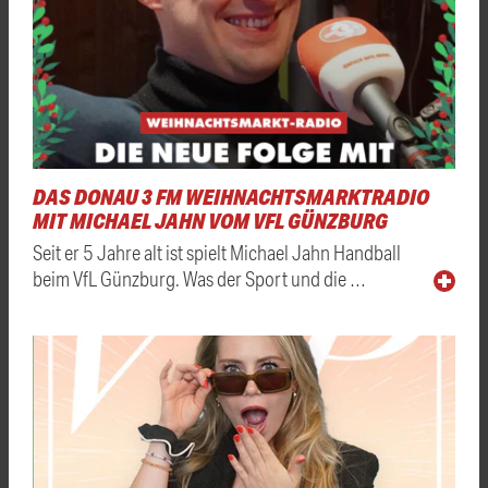
DAS DONAU 3 FM WEIHNACHTSMARKTRADIO
MIT MICHAEL JAHN VOM VFL GÜNZBURG
Seit er 5 Jahre alt ist spielt Michael Jahn Handball
beim VfL Günzburg. Was der Sport und die …