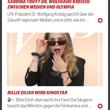
SABRINA TRIFFT DR. WOLFGANG KREISIG:
ZWISCHEN MEDIEN UND OLYMPIA
LFK-Präsident Dr. Wolfgang Kreisig spricht über die
Zukunft regionaler Medien und erzählt, wie ihn …
BILLIE EILISH WIRD KINOSTAR
🎬✨ Billie Eilish überrascht ihre Fans! Die Sängerin
tauscht das Mikrofon gegen die Filmkamera und …