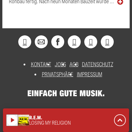
Rohbau fertig. Nach neun Monaten Bauzeit wurde …
KONTAKT
JOBS
AGB
DATENSCHUTZ
PRIVATSPHÄRE
IMPRESSUM
R.E.M.
play_arrow
LOSING MY RELIGION