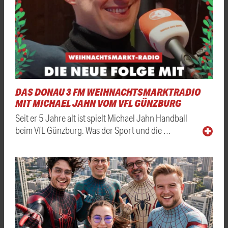
DAS DONAU 3 FM WEIHNACHTSMARKTRADIO
MIT MICHAEL JAHN VOM VFL GÜNZBURG
Seit er 5 Jahre alt ist spielt Michael Jahn Handball
beim VfL Günzburg. Was der Sport und die …