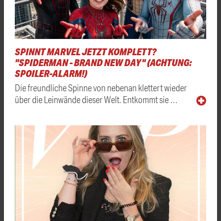
SPINNT MARVEL JETZT KOMPLETT?
"SPIDERMAN - BRAND NEW DAY" (ACHTUNG:
SPOILER-ALARM!)
Die freundliche Spinne von nebenan klettert wieder
über die Leinwände dieser Welt. Entkommt sie …