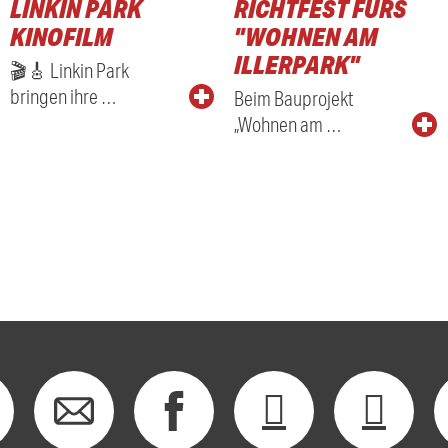
LINKIN PARK
RICHTFEST FÜRS
KINOFILM
"WOHNEN AM
ILLERPARK"
🎬🎸 Linkin Park
bringen ihre …
Beim Bauprojekt
„Wohnen am …