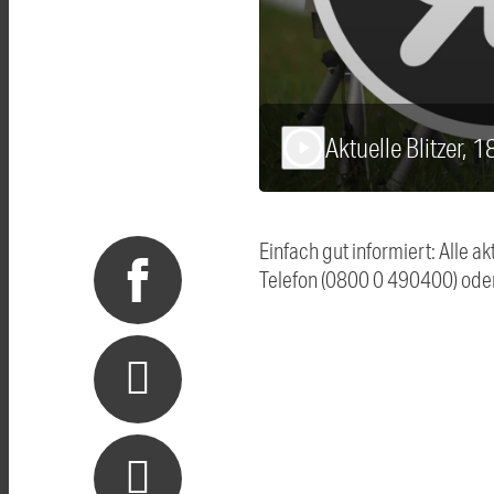
Aktuelle Blitzer, 
play_arrow
Einfach gut informiert: Alle 
Telefon (0800 0 490400) ode