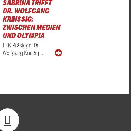
SABRINA TRIFFT
DR. WOLFGANG
KREISSIG: Z
WISCHEN MEDIEN U
ND OLYMPIA
LFK-Präsident Dr.
Wolfgang Kreißig …