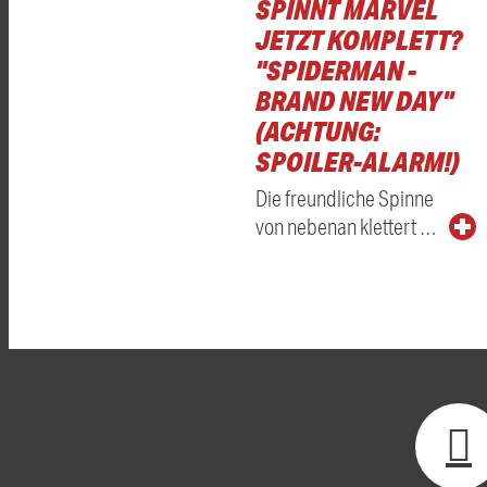
SPINNT MARVEL
JETZT KOMPLETT?
"SPIDERMAN -
BRAND NEW DAY"
(ACHTUNG:
SPOILER-ALARM!)
Die freundliche Spinne
von nebenan klettert …