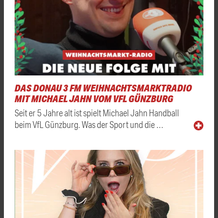
DAS DONAU 3 FM WEIHNACHTSMARKTRADIO
MIT MICHAEL JAHN VOM VFL GÜNZBURG
Seit er 5 Jahre alt ist spielt Michael Jahn Handball
beim VfL Günzburg. Was der Sport und die …