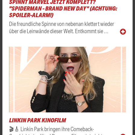
SPINNT MARVEL JETZT KOMPLETT?
"SPIDERMAN - BRAND NEW DAY" (ACHTUNG:
SPOILER-ALARM!)
Die freundliche Spinne von nebenan klettert wieder
über die Leinwände dieser Welt. Entkommt sie …
LINKIN PARK KINOFILM
🎬🎸 Linkin Park bringen ihre Comeback-