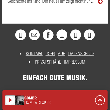
Geschichte ins Kino! Der neue Film zeigt nicht nur …
KONTAKT
JOBS
AGB
DATENSCHUTZ
PRIVATSPHÄRE
IMPRESSUM
SOMBR
play_arrow
HOMEWRECKER