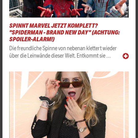
SPINNT MARVEL JETZT KOMPLETT?
"SPIDERMAN - BRAND NEW DAY" (ACHTUNG:
SPOILER-ALARM!)
Die freundliche Spinne von nebenan klettert wieder
über die Leinwände dieser Welt. Entkommt sie …