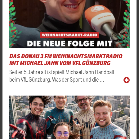
DAS DONAU 3 FM WEIHNACHTSMARKTRADIO
MIT MICHAEL JAHN VOM VFL GÜNZBURG
Seit er 5 Jahre alt ist spielt Michael Jahn Handball
beim VfL Günzburg. Was der Sport und die …