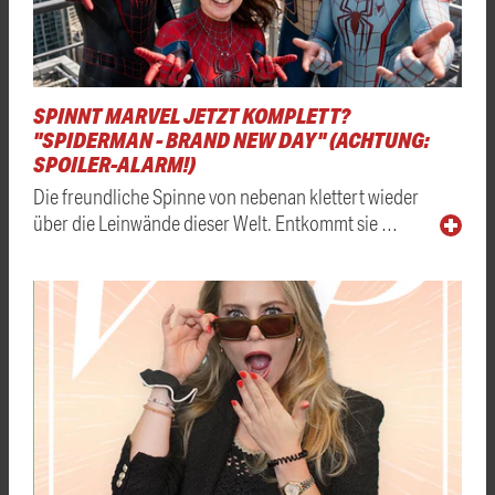
SPINNT MARVEL JETZT KOMPLETT?
"SPIDERMAN - BRAND NEW DAY" (ACHTUNG:
SPOILER-ALARM!)
Die freundliche Spinne von nebenan klettert wieder
über die Leinwände dieser Welt. Entkommt sie …