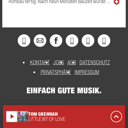
Rohbau fertig. Nach neun Monaten Bauzeit wurde …
KONTAKT
JOBS
AGB
DATENSCHUTZ
PRIVATSPHÄRE
IMPRESSUM
TOM GRENNAN
play_arrow
LITTLE BIT OF LOVE