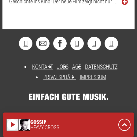
Geschichte ins Kino! Der neue Film zeigt nicht nur …
KONTAKT
JOBS
AGB
DATENSCHUTZ
PRIVATSPHÄRE
IMPRESSUM
GOSSIP
play_arrow
HEAVY CROSS