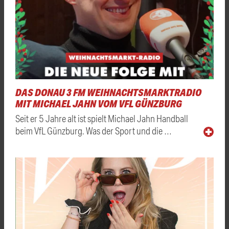
DAS DONAU 3 FM WEIHNACHTSMARKTRADIO
MIT MICHAEL JAHN VOM VFL GÜNZBURG
Seit er 5 Jahre alt ist spielt Michael Jahn Handball
beim VfL Günzburg. Was der Sport und die …