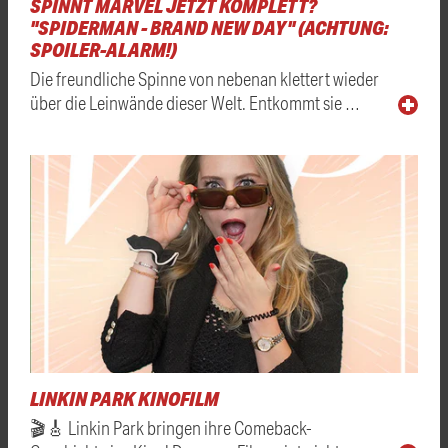
SPINNT MARVEL JETZT KOMPLETT?
"SPIDERMAN - BRAND NEW DAY" (ACHTUNG:
SPOILER-ALARM!)
Die freundliche Spinne von nebenan klettert wieder
über die Leinwände dieser Welt. Entkommt sie …
LINKIN PARK KINOFILM
🎬🎸 Linkin Park bringen ihre Comeback-