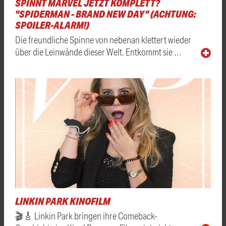
SPINNT MARVEL JETZT KOMPLETT?
"SPIDERMAN - BRAND NEW DAY" (ACHTUNG:
SPOILER-ALARM!)
Die freundliche Spinne von nebenan klettert wieder
über die Leinwände dieser Welt. Entkommt sie …
LINKIN PARK KINOFILM
🎬🎸 Linkin Park bringen ihre Comeback-