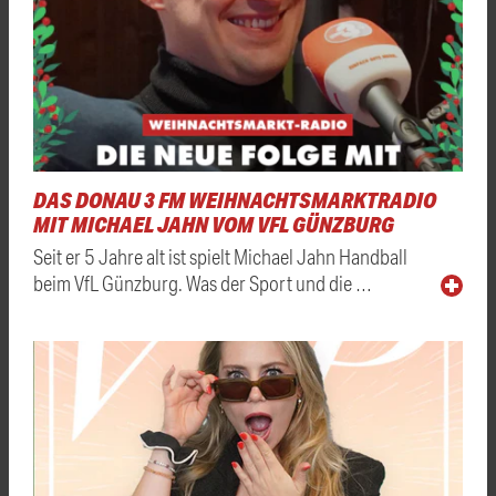
DAS DONAU 3 FM WEIHNACHTSMARKTRADIO
MIT MICHAEL JAHN VOM VFL GÜNZBURG
Seit er 5 Jahre alt ist spielt Michael Jahn Handball
beim VfL Günzburg. Was der Sport und die …