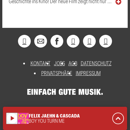
Geschichte ins Kino! Der neue Film zeigt nicht nur …
KONTAKT
JOBS
AGB
DATENSCHUTZ
PRIVATSPHÄRE
IMPRESSUM
FELIX JAEHN & CASCADA
play_arrow
BOY YOU TURN ME