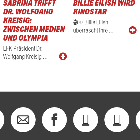
SABRINA TRIFFT
BILLIE EILISH WIRD
RADIO
DR. WOLFGANG
KINOSTAR
KREISIG:
🎬✨ Billie Eilish
ZWISCHEN MEDIEN
überrascht ihre …
UND OLYMPIA
LFK-Präsident Dr.
Wolfgang Kreisig …