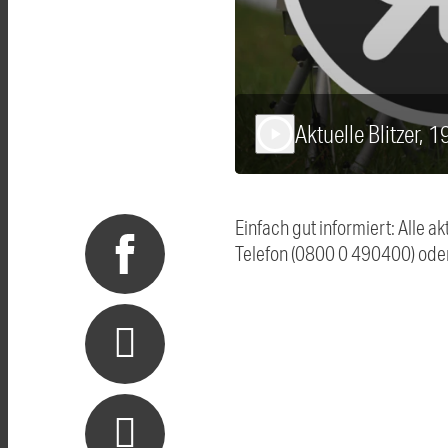
Aktuelle Blitzer, 
play_arrow
Einfach gut informiert: Alle 
Telefon (0800 0 490400) ode