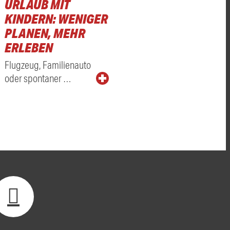
URLAUB MIT
KINDERN: WENIGER
PLANEN, MEHR
ERLEBEN
Flugzeug, Familienauto
oder spontaner …