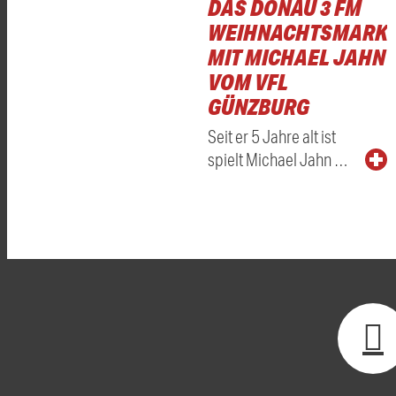
DAS DONAU 3 FM
WEIHNACHTSMARKT
MIT MICHAEL JAHN
VOM VFL
GÜNZBURG
Seit er 5 Jahre alt ist
spielt Michael Jahn …