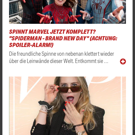
SPINNT MARVEL JETZT KOMPLETT?
"SPIDERMAN - BRAND NEW DAY" (ACHTUNG:
SPOILER-ALARM!)
Die freundliche Spinne von nebenan klettert wieder
über die Leinwände dieser Welt. Entkommt sie …