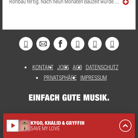
Rohbau fertig. Nach neun Monaten Bauzeit wurde …
KONTAKT
JOBS
AGB
DATENSCHUTZ
PRIVATSPHÄRE
IMPRESSUM
KYGO, KHALID & GRYFFIN
play_arrow
SAVE MY LOVE