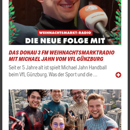
DAS DONAU 3 FM WEIHNACHTSMARKTRADIO
MIT MICHAEL JAHN VOM VFL GÜNZBURG
Seit er 5 Jahre alt ist spielt Michael Jahn Handball
beim VfL Günzburg. Was der Sport und die …